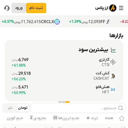
ثبت نام
ورود
11,762,415
CRCLX
12,093
FF
0.37%+
1.39%+
تومان
تومان
بازارها
خرید و فروش ارزهای دیجیتال با قیمت لحظه‌ای بازارهای جهانی
بیشترین سود
کارتزی
6,749
تومان
CTSI
61.88%+
کش کت
29,518
تومان
CASHCAT
56.20%+
هش‌فلو
5,471
تومان
HFT
50.99%+
تومان
تتر
همه
ترند 🔥
جدیدترین‌ها 🆕
به‌زودی ⏳
میم کوین