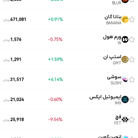
تومان
BLUR
بنانا گان
671,081
0.91%+
تومان
BANANA
ورم هول
1,576
0.75%-
تومان
W
استپ ان
1,291
1.59%+
تومان
GMT
سوشی
31,517
6.14%+
تومان
SUSHI
ایمیوتبل ایکس
21,024
0.60%-
تومان
IMX
فچ
25,918
9.54%-
تومان
FET
انجین‌کوین