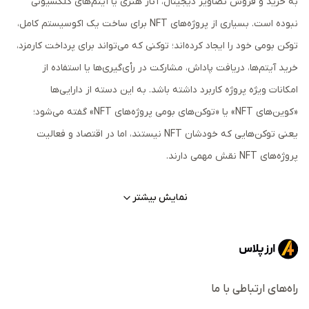
به خرید و فروش تصاویر دیجیتال، آثار هنری یا آیتم‌های کلکسیونی
نبوده است. بسیاری از پروژه‌های NFT برای ساخت یک اکوسیستم کامل،
توکن بومی خود را ایجاد کرده‌اند؛ توکنی که می‌تواند برای پرداخت کارمزد،
خرید آیتم‌ها، دریافت پاداش، مشارکت در رأی‌گیری‌ها یا استفاده از
امکانات ویژه پروژه کاربرد داشته باشد. به این دسته از دارایی‌ها
«کوین‌های NFT» یا «توکن‌های بومی پروژه‌های NFT» گفته می‌شود؛
یعنی توکن‌هایی که خودشان NFT نیستند، اما در اقتصاد و فعالیت
پروژه‌های NFT نقش مهمی دارند.
توکن‌ NFT چیست؟
نمایش بیشتر
توکن‌های NFT به ارزهای دیجیتالی گفته می‌شود که به یک پروژه،
پلتفرم یا اکوسیستم NFT متصل هستند و در همان فضا کاربرد دارند.
برخلاف NFTها که معمولاً منحصربه‌فرد و غیرقابل‌تعویض هستند،
کوین‌های NFT قابل‌تعویض‌اند؛ یعنی هر واحد از آن‌ها با واحد دیگر
راه‌های ارتباطی با ما
ارزش یکسانی دارد و مانند سایر ارزهای دیجیتال قابل خرید و فروش