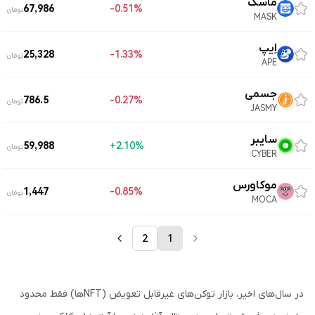
ماسک
67,986
0.51%-
تومان
MASK
اِیپ
25,328
1.33%-
تومان
APE
جسمی
786.5
0.27%-
تومان
JASMY
سایبر
59,988
2.10%+
تومان
CYBER
موکاورس
1,447
0.85%-
تومان
MOCA
2
1
در سال‌های اخیر، بازار توکن‌های غیرقابل تعویض (NFTها) فقط محدود