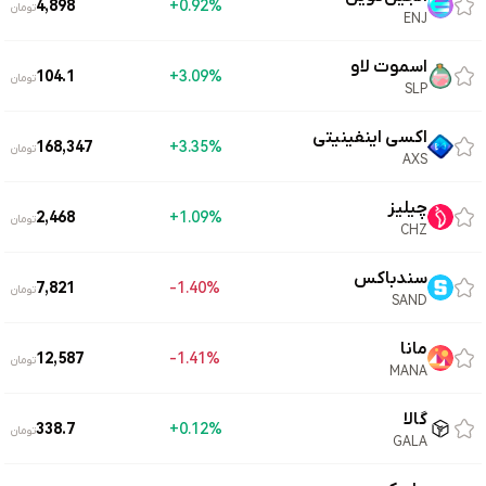
4,898
0.92%+
تومان
ENJ
اسموت لاو
104.1
3.09%+
تومان
SLP
اکسی اینفینیتی
168,347
3.35%+
تومان
AXS
چیلیز
2,468
1.09%+
تومان
CHZ
سندباکس
7,821
1.40%-
تومان
SAND
مانا
12,587
1.41%-
تومان
MANA
گالا
338.7
0.12%+
تومان
GALA