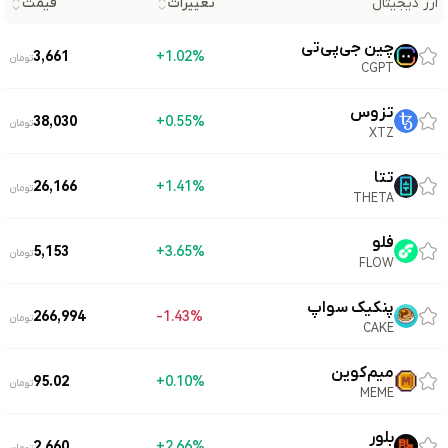
ارز دیجیتال
تغییرات
قیمت
چین جی‌پی‌تی
3,661
1.02%+
تومان
CGPT
تزوس
38,030
0.55%+
تومان
XTZ
تتا
26,166
1.41%+
تومان
THETA
فلو
5,153
3.65%+
تومان
FLOW
پنکیک سواپ
266,994
1.43%-
تومان
CAKE
میم‌کوین
95.02
0.10%+
تومان
MEME
بلور
2,660
2.66%+