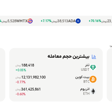
5,528
WMTX
38,513
ADA
2.85%+
7.17%+
70.1
تومان
تومان
ی
بیشترین حجم معامله
تتر
188,418
تومان
USDT
0.05%+
بیت کوین
12,131,982,100
تومان
BTC
0.77%-
اتریوم
361,425,861
تومان
ETH
0.60%-