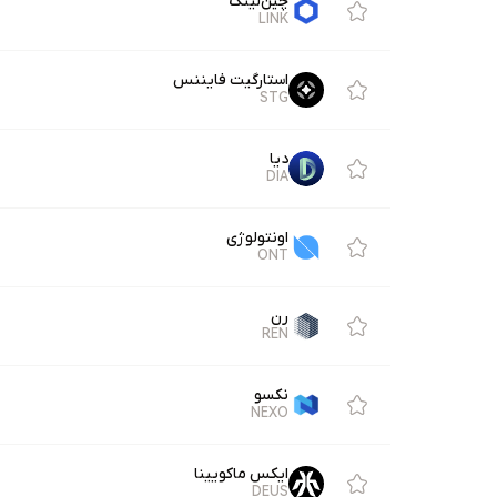
چین‌لینک
LINK
استارگیت فایننس
STG
دیا
DIA
اونتولوژی
ONT
رن
REN
نکسو
NEXO
ایکس ماکویینا
DEUS