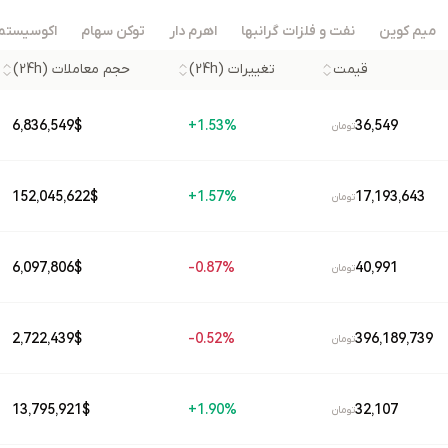
میم کوین
نفت و فلزات گرانبها
اهرم دار
توکن سهام
اکوسیستم 
قیمت
تغییرات (24h)
حجم معاملات (24h)
36,549
6,836,549
$
1.53%+
تومان
17,193,643
152,045,622
$
1.57%+
تومان
40,991
6,097,806
$
0.87%-
تومان
396,189,739
2,722,439
$
0.52%-
تومان
32,107
13,795,921
$
1.90%+
تومان