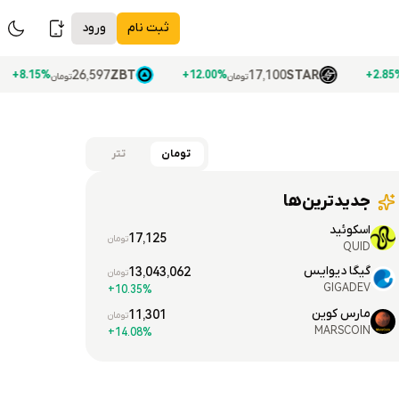
ثبت نام
ورود
UN
26,597
ZBT
17,100
STAR
8.15%+
12.00%+
تومان
تومان
تومان
تتر
جدیدترین‌ها
اسکوئید
17,125
تومان
QUID
گیگا دیوایس
13,043,062
تومان
GIGADEV
10.35%+
مارس کوین
11,301
تومان
MARSCOIN
14.08%+