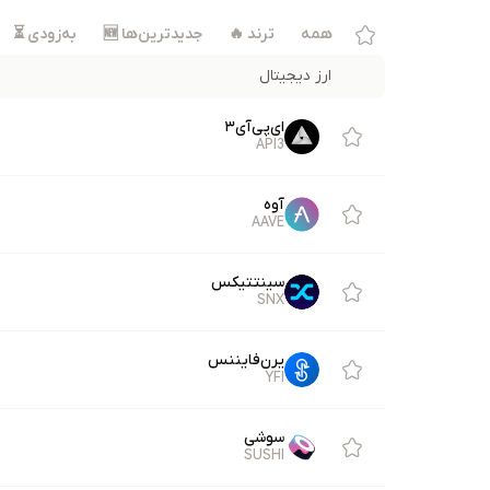
همه
ترند 🔥
جدیدترین‌ها 🆕
به‌زودی ⏳
ارز دیجیتال
ای‌پی‌آی۳
API3
آوه
AAVE
سینتتیکس
SNX
یرن‌فایننس
YFI
سوشی
SUSHI