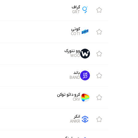
گراف
GRT
کوتی
COTI
وو نتورک
WOO
باند
BAND
کرو دائو توکن
CRV
انکر
ANKR