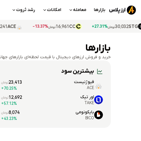
بازارها
معامله
امکانات
رشد ثروت
23,241
ACE
16,961
CC
30,
6%+
13.37%-
27.31%+
تومان
تومان
تومان
بازارها
خرید و فروش ارزهای دیجیتال با قیمت لحظه‌ای بازارهای جهان
بیشترین سود
فیوژنیست
23,413
تومان
ACE
70.25%+
اور تیک
12,692
تومان
TAKE
57.12%+
بایکونومی
8,074
تومان
BICO
43.23%+