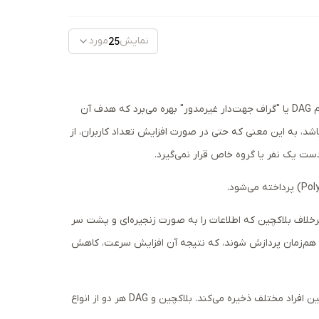
نمایش
مورد
25
فانتوم (Fantom) یک پلتفرم پیشرفته و نوین است که برای ایجاد برنامه‌های غیرمتمرکز طراحی شده است. این پلتفرم از فناوری خاصی به نام DAG یا "گراف جهت‌دار غیرمدور" بهره می‌برد که هدف آن
د، به این معنی که حتی در صورت افزایش تعداد کاربران، از
ست یک نفر یا گروه خاص قرار نمی‌گیرد.
خفف Directed Acyclic Graph است. به عبارت ساده، این فناوری برخلاف بلاکچین که اطلاعات را به صورت زنجیره‌ای و پشت سر
ت هم‌زمان پردازش شوند، که نتیجه آن افزایش سرعت، کاهش
دوم، دفتر کل توزیع‌شده (DLT) است. دفتر کل توزیع‌شده سیستمی است که اطلاعات را نه تنها در یک مکان خاص، بلکه در چندین نقطه و بین افراد مختلف ذخیره می‌کند. بلاکچین و DAG هر دو از انواع