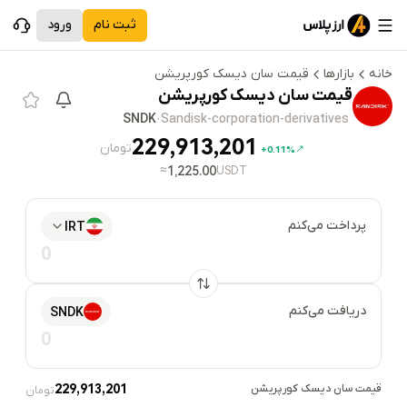
ثبت نام
ورود
خانه
بازارها
قیمت
سان دیسک کورپریشن
قیمت
سان دیسک کورپریشن
SNDK
·
Sandisk-corporation-derivatives
229,913,201
تومان
0.11%+
≈
1,225.00
USDT
پرداخت می‌کنم
IRT
دریافت می‌کنم
SNDK
قیمت
سان دیسک کورپریشن
229,913,201
تومان