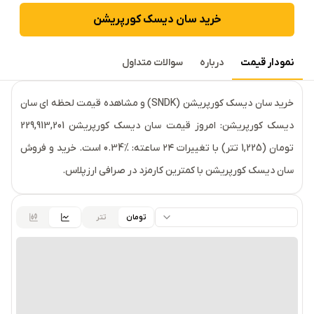
خرید
سان دیسک کورپریشن
نمودار قیمت
درباره
سوالات متداول
قیمت لحظه‌ای
سان دیسک کورپریشن
خرید سان دیسک کورپریشن (SNDK) و مشاهده قیمت لحظه ای سان
دیسک کورپریشن: امروز قیمت سان دیسک کورپریشن 229,913,201
تومان (1,225 تتر) با تغییرات ۲۴ ساعته: ‎0.34% است. خرید و فروش
سان دیسک کورپریشن با کمترین کارمزد در صرافی ارزپلاس.
تومان
تتر