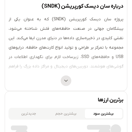
درباره سان دیسک کورپریشن (SNDK)
پروژه سان دیسک کورپریشن (SNDK) که به عنوان یکی از
پیشگامان جهانی در صنعت حافظه‌های فلش شناخته می‌شود،
نقشی کلیدی در ذخیره‌سازی داده‌ها در دنیای مدرن ایفا می‌کند. این
مجموعه با تمرکز بر طراحی و تولید انواع کارت‌های حافظه، درایوهای
USB و حافظه‌های SSD، زیرساخت لازم برای نگهداری اطلاعات در
گوشی‌های هوشمند، دوربین‌های دیجیتال و مراکز داده بزرگ را فراهم
کرده است. سان دیسک کورپریشن (SNDK) با نوآوری در
تکنولوژی‌های ذخیره‌سازی غیرفرار، به اپلیکیشن‌ها و دستگاه‌های
مختلف اجازه می‌دهد تا حجم عظیمی از داده‌ها را با سرعت بالا و
برترین ارزها
امنیت پایدار جابجا و ذخیره کنند. اکوسیستم این شرکت با حل
چالش محدودیت فضا در دنیای دیجیتال، لایه زیربنایی قدرتمندی را
بیشترین سود
بیشترین حجم
جدیدترین
برای مدیریت محتوا در سطح جهانی ایجاد کرده است.