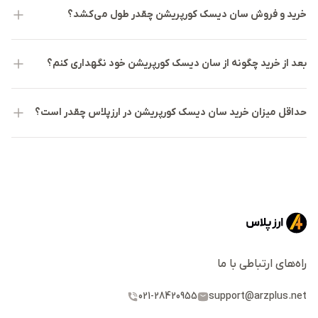
خرید و فروش سان دیسک کورپریشن چقدر طول می‌کشد؟
پروژه سان دیسک کورپریشن (SNDK) به دلیل قرارگیری در تقاطع
تقاضای روزافزون برای «ذخیره‌سازی ابری» و «تولید محتوای
بعد از خرید چگونه از سان دیسک کورپریشن خود نگهداری کنم؟
باکیفیت»، پتانسیل بالایی برای جذب سرمایه‌گذارانی دارد که به
دنبال زیرساخت‌های ملموس و کاربردی هستند. توانایی این شرکت
در ارائه راه‌کارهای ذخیره‌سازی نوآورانه در بازار دستگاه‌های همراه، آن
حداقل میزان خرید سان دیسک کورپریشن در ارزپلاس چقدر است؟
را به یک قطب استراتژیک برای توسعه صنعت دیجیتال تبدیل کرده
است. آمار فروش و حضور گسترده محصولات این برند در بازارهای
مصرفی، نشان‌دهنده پذیرش و اعتماد عمیق بازار به تکنولوژی این
مجموعه است.
با این حال، سرمایه‌گذاران باید در نظر داشته باشند که پروژه‌های
سخت‌افزاری و زیرساختی مانند سان دیسک کورپریشن (SNDK) با
راه‌های ارتباطی با ما
ریسک‌های فنی ناشی از تغییرات سریع تکنولوژی و کاهش قیمت
021-28420955
support@arzplus.net
جهانی حافظه‌ها روبرو هستند. همچنین، رقابت شدید با سایر