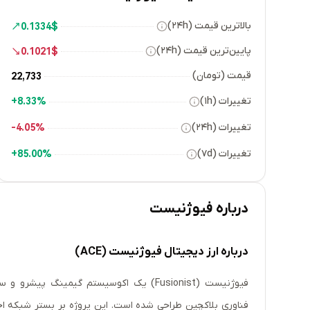
بالاترین قیمت (۲۴h)
0.1334
$
پایین‌ترین قیمت (۲۴h)
0.1021
$
قیمت (تومان)
22,733
تغییرات (۱h)
8.33%+
تغییرات (۲۴h)
4.05%-
تغییرات (۷d)
85.00%+
درباره
فیوژنیست
درباره ارز دیجیتال فیوژنیست (ACE)
فیوژنیست (Fusionist) یک اکوسیستم گیمینگ