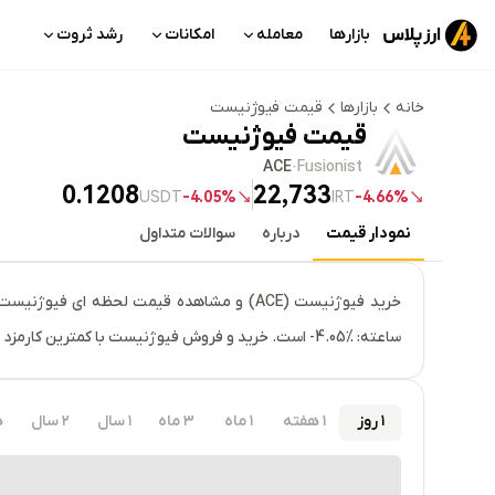
بازارها
معامله
امکانات
رشد ثروت
خانه
بازارها
قیمت
فیوژنیست
قیمت
فیوژنیست
ACE
·
Fusionist
0.1208
22,733
USDT
4.05%-
IRT
4.66%-
نمودار قیمت
درباره
سوالات متداول
قیمت لحظه‌ای
فیوژنیست
ساعته: ‎-4.05% است. خرید و فروش فیوژنیست با کمترین کارمزد در صرافی ارزپلاس.
۱ روز
۱ هفته
۱ ماه
۳ ماه
۱ سال
۲ سال
ه