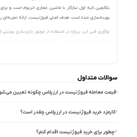
بلاکچین لایه اول سازگار با ماشین مجازی اتریوم است و برای 
بهینه‌سازی شده است. هدف اصلی فیوژنیست، ارائه تجربه‌ای رو
جلوگیری کرده و کیفیت بصری خیره‌کننده‌ای را ارائه می‌دهد. فی
طریق تعاملات اجتماعی و حاکمیت غیرمتمرکز، در توسعه اکوس
توکن ACE توکن بومی شبکه اندورنس است که برای پرداخ
سوالات متداول
1
قیمت معامله فیوژنیست در ارزپلاس چگونه تعیین می‌شو
لانچ‌پد و پاداش‌های اولیه تعلق دارد.
2
کارمزد خرید فیوژنیست در ارزپلاس چقدر است؟
آیا ارز دیجیتال فیوژنیست (ACE) برای سرمایه‌گذاری مناسب است؟
3
چطور برای خرید فیوژنیست اقدام کنم؟
فیوژنیست به دلیل عرضه بازی‌های باکیفیت و داشتن شبکه اخ