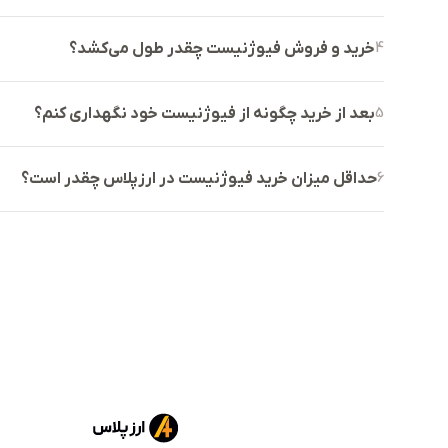
دارد. البته، موفقیت این پروژه در گرو تداوم جذب بازیک
می‌تواند منجر به افزایش تقاضای ارگانیک برای ACE جهت پرداخت‌های درون‌شبکه‌ای شود.
4
خرید و فروش فیوژنیست چقدر طول می‌کشد؟
با این حال، نوسانات شدید در بخش بازی‌های بلاکچینی و رقاب
5
بعد از خرید چگونه از فیوژنیست خود نگهداری کنم؟
است که می‌تواند بر روند قیمتی ACE
نوین گیمینگ با پشتوانه فنی قوی هستند، گزینه‌ای قابل بررس
6
حداقل میزان خرید فیوژنیست در ارزپلاس چقدر است؟
مطلب ارائه شده در مورد توکن ACE 
رمزارزها نوسانات بسیار شدیدی دارد؛ لذا حتماً پیش از هرگونه 
بازار کنید که توان تحمل ریسک از دست رفتن آن را داشته باشی
خرید و فروش ارز دیجیتال ACE در صرافی ایرانی ارز پلاس
صرافی برای معامله ACE اقدام کنند و به خرید یا فروش این ارز دیجیتال بپردازند.
خرید ACE در صرافی ایرانی ارز پلاس