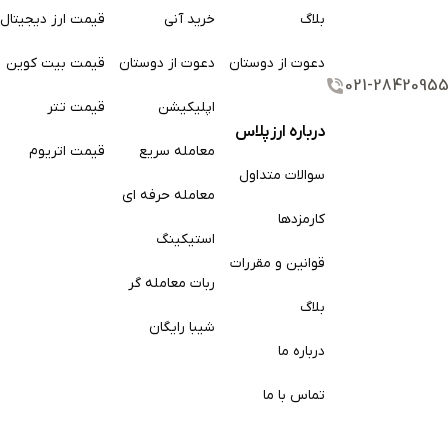
بلاگ
خرید آنی
قیمت ارز دیجیتال
 حساب کاربری خود را با استفاده از کارت بانکی معتبر شارژ کنند. پس از شارژ حساب، وارد
دعوت از دوستان
دعوت از دوستان
قیمت بیت کوین
بخش خرید ارز دیجیتال شده و از لیست موجود، ACE را انتخاب می‌کنند. سپس مقدار مورد نیاز ACE را وارد کرده و با تکمیل مراحل
021-2842095
اپلیکیشن
قیمت تتر
درباره ارزپلاس
معامله سریع
قیمت اتریوم
سوالات متداول
کاربرانی که مایل به فروش ACE در صرافی ارز پلاس هستند، با ورود به بخش فروش ارز دیجیتال، می‌توانند حجم ACE مورد نظر
معامله حرفه ای
کارمزد‌ها
 ریالی به حساب کیف پول آن‌ها در صرافی واریز می‌شود. سپس این
استیکینگ
قوانین و مقررات
ربات معامله گر
بلاگ
شیبا رایگان
کارمزدها
مشاهده کنید.
درباره ما
تماس با ما