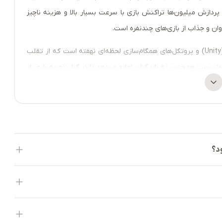
پردازش میلیون‌ها تراکنش بازی با سرعت بسیار بالا و هزینه ناچیز
ان و جذاب از بازی‌های چندنفره است.
نوآوری فنی این پروژه در استفاده از موتور بازی‌سازی یونیتی (Unity) و پروتکل‌های همگام‌سازی لحظه‌ای نهفته است که از تقلب
وژنیست همچنین به بازیکنان اجازه می‌دهد تا در کنار تجربه بازی، از
یستم نقش فعال داشته باشند.
ت کارمزد تراکنش‌ها، استیکینگ، حاکمیت و خریدهای درون‌بازی استفاده
می‌شود. عرضه حداکثری این توکن ۱۴۷ میلیون واحد است و تخصیص آن نیز شامل ۲۶ درصد برای مشوق‌ها، ۲۲.۵ درصد برای
سرمایه‌گذاران استراتژیک و اولیه، ۱۵ درصد برای تیم توسعه‌دهنده، ۱۱.۶ درصد برای صندوق اکوسیستم، ۹ درصد برای خزانه و ذخایر، ۷
د؟
درصد برای لانچ‌پول بایننس، ۳.۵ درصد برای بازاریابی و همکاران و ۳.۴ درصد برای ایردراپ می‌شود. همچنین، ۲ درصد باقی‌مانده به
تصاصی و مقیاس‌پذیر، پتانسیل بالایی برای جذب مخاطبان گسترده