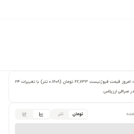
خرید فیوژنیست (ACE) و مشاهده قیمت لحظه ای فیوژنیست: امروز قیمت فیوژنیست 22,733 تومان (0.1208 تتر) با تغییرات ۲۴
مه
تومان
تتر