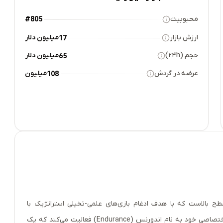
محبوبیت
#805
ارزش بازار
میلیون دلار
17
حجم (۲۴h)
میلیون دلار
65
عرضه در گردش
میلیون
108
 پیشرو و سطح بالاست که با هدف ادغام بازی‌های علمی-تخیلی استراتژیک با
فناوری بلاکچین طراحی شده است. این پروژه بر بستر شبکه اختصاصی خود به نام اندورنس (Endurance) فعالیت می‌کند که یک