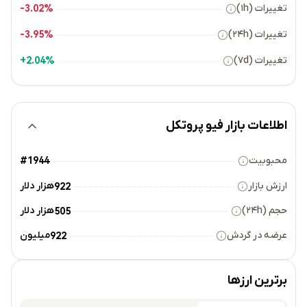
تغییرات (۱h)
3.02%-
تغییرات (۲۴h)
3.95%-
تغییرات (۷d)
2.04%+
اطلاعات بازار فیو پروتکل
محبوبیت
#1944
ارزش بازار
هزار دلار
922
حجم (۲۴h)
هزار دلار
505
عرضه در گردش
میلیون
922
برترین ارزها