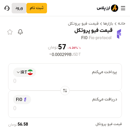
ثبت نام
ورود
خانه
بازارها
قیمت
فیو پروتکل
قیمت
فیو پروتکل
FIO
·
Fio-protocol
57
تومان
4.26%-
≈
0.0002998
USDT
پرداخت می‌کنم
IRT
دریافت می‌کنم
FIO
قیمت
فیو پروتکل
56.58
تومان